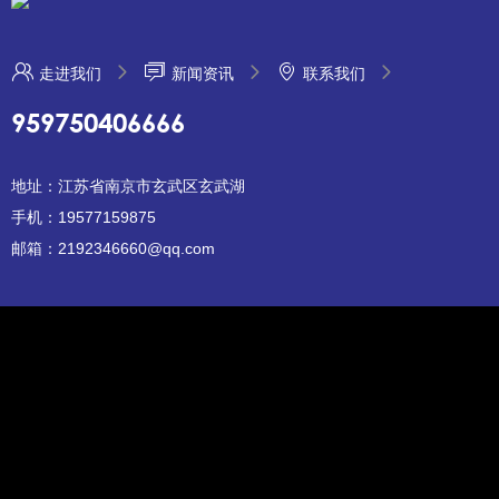
走进我们
新闻资讯
联系我们
959750406666
地址：江苏省南京市玄武区玄武湖
手机：19577159875
邮箱：2192346660@qq.com
小勐拉新金宝公司
苏ICP12345678
XML地图
pbootcms模板
AB模板网
|
网站源码
|
网站模板
|
pbootcms模板
|
网页模板
|
源码下
载
|