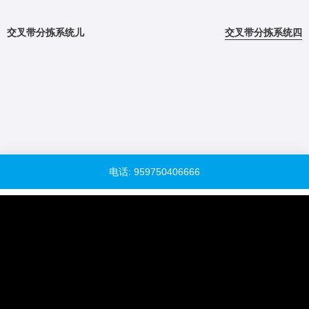
交叉带分拣系统儿
交叉带分拣系统四
电话: 959750406666
QQ客服：938768075
下载资料