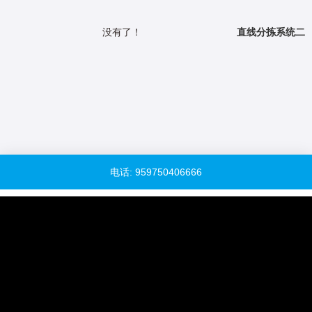
没有了！
直线分拣系统二
电话: 959750406666
QQ客服：938768075
下载资料