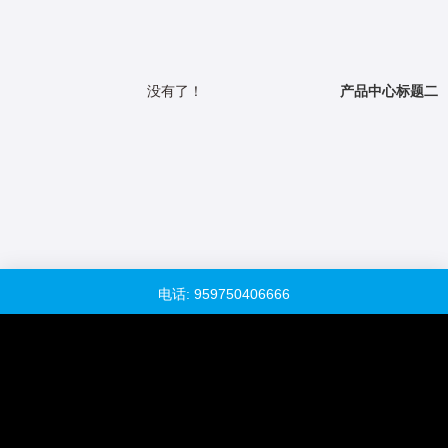
没有了！
产品中心标题二
电话: 959750406666
QQ客服：938768075
下载资料