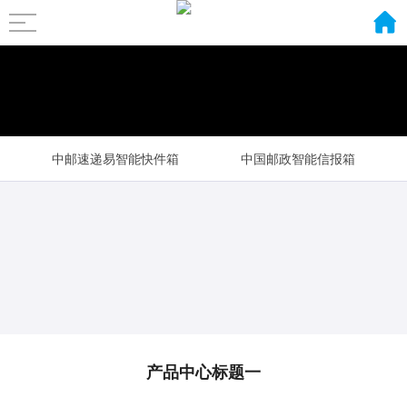
中邮速递易智能快件箱
中国邮政智能信报箱
智能包裹柜
村邮站智能邮件保管柜
产品中心标题一