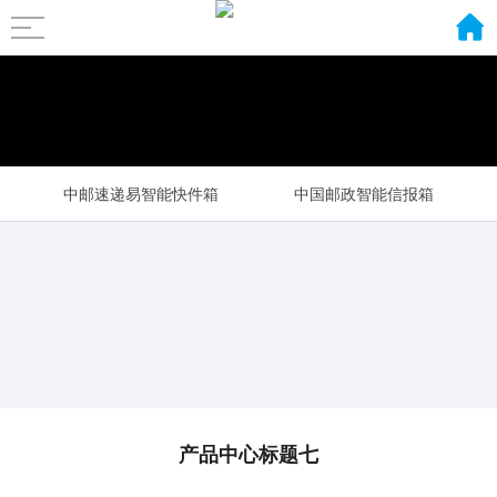
中邮速递易智能快件箱
中国邮政智能信报箱
智能包裹柜
村邮站智能邮件保管柜
产品中心标题七