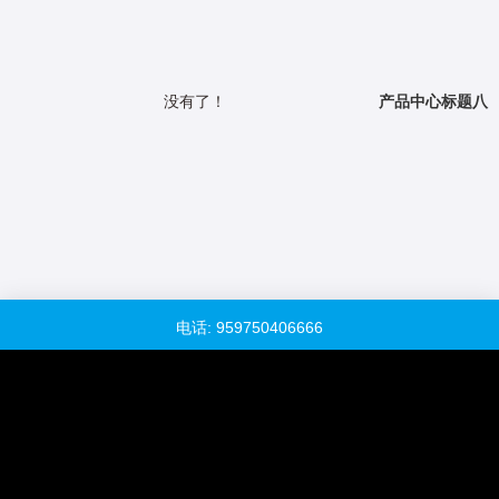
没有了！
产品中心标题八
电话: 959750406666
QQ客服：938768075
下载资料